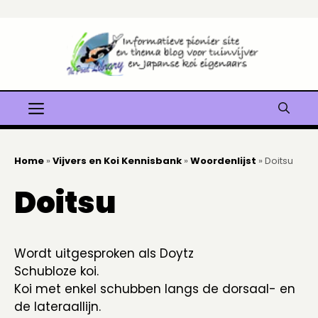
Ga
naar
de
inhoud
Menu
Home
»
Vijvers en Koi Kennisbank
»
Woordenlijst
»
Doitsu
Doitsu
Wordt uitgesproken als Doytz
Schubloze koi.
Koi met enkel schubben langs de dorsaal- en
de lateraallijn.