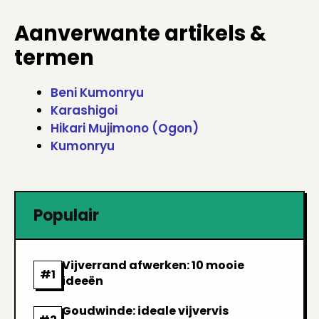
Aanverwante artikels &
termen
Beni Kumonryu
Karashigoi
Hikari Mujimono (Ogon)
Kumonryu
Populair
Vijverrand afwerken: 10 mooie
ideeën
Goudwinde: ideale vijvervis