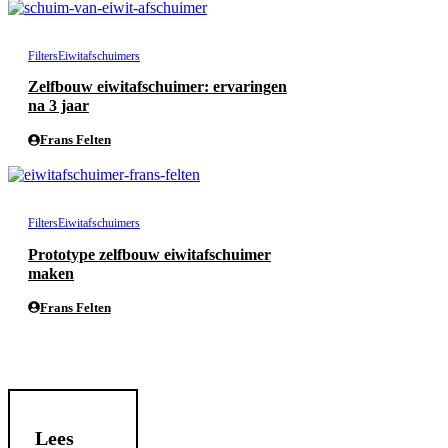
Filters
Eiwitafschuimers
Zelfbouw eiwitafschuimer: ervaringen
na 3 jaar
Frans Felten
Filters
Eiwitafschuimers
Prototype zelfbouw eiwitafschuimer
maken
Frans Felten
Lees