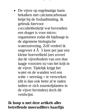
De vijver op regelmatige basis
bekalken met calciumcarbonaat
helpt bij de fosfaatbinding. Ik
gebruik hiervoor
cocculiethenkrijt wat bovendien
een drager is voor micro-
organismen zodat dit bijdraagt in
de algemene biologische
waterzuivering. Zelf verdeel ik
ongeveer 4 Ã 5 keer per jaar een
kleine hoeveelheid (net zoveel
dat de vijverbodem van een dun
laagje voorzien is) van het krijt in
de vijver. Tijdelijk krijgt het
water en de wanden wel een
witte « neerslag » te verwerken
(dit is dan ook beter af te raden
indien er zich zuurstofplanten in
de vijver bevinden) doch dit
verdwijnt.
Ik hoop u met deze artikels alles
betreffende moerasfilters haarfijn