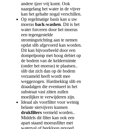
andere ijzer vrij komt. Ook
naargelang het water in de vijver
kan het gehalte nogal verschillen.
Op regelmatige basis kan u uw
moeras
back-washen
. Dit is het
water forceren door het moeras
een tegengestelde
stromingsrichting aan te nemen
opdat slib afgevoerd kan worden.
Dit kan bijvoorbeeld door een
dompelpomp met hoog debiet op
de bodem van de kelderruimte
(onder het moeras) te plaatsen..
slib dat zich dan op de bodem
verzameld heeft wordt mee
weggezogen. Hardnekkig slib en
draadalgen die eventueel in het
substraat vast zitten zullen
moeilijker te verwijderen zijn.
Ideaal als voorfilter voor weinig
belaste siervijvers kunnen
drukfilters
vermeld worden..
Middels dit filter kan ook een
apart staand moerasfilter met
waterval of beekloop gevoed