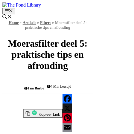
Ga
naar
Menu
de
inhoud
Home
»
Artikels
»
Filters
»
Moerasfilter deel 5:
praktische tips en afronding
Moerasfilter deel 5:
praktische tips en
afronding
4
Min Leestijd
Tim Barbé
Facebook
Kopieer Link
X
Pinterest