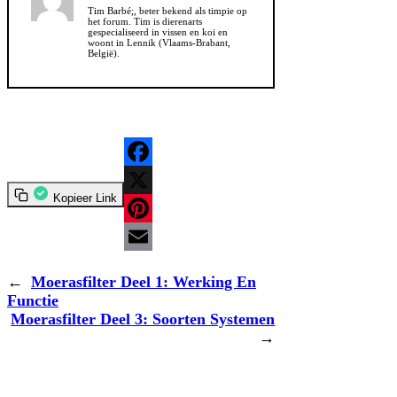
Tim Barbé;, beter bekend als timpie op
het forum. Tim is dierenarts
gespecialiseerd in vissen en koi en
woont in Lennik (Vlaams-Brabant,
België).
Facebook
Kopieer Link
X
Pinterest
Email
←
Moerasfilter Deel 1: Werking En
Functie
Moerasfilter Deel 3: Soorten Systemen
→