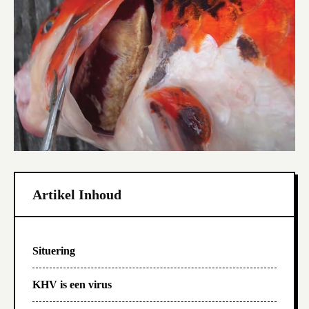
e
es
l
b
t
o
o
k
Artikel Inhoud
Situering
KHV is een virus