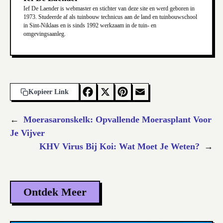
Ief De Laender is webmaster en stichter van deze site en werd geboren in
1973. Studeerde af als tuinbouw technicus aan de land en tuinbouwschool
in Sint-Niklaas en is sinds 1992 werkzaam in de tuin- en
omgevingsaanleg.
F
X
Pi
E
Kopieer Link
a
nt
m
←
Moerasaronskelk: Opvallende Moerasplant Voor
c
er
ai
Je Vijver
e
es
l
KHV Virus Bij Koi: Wat Moet Je Weten?
→
b
t
o
o
Ontdek Meer
k