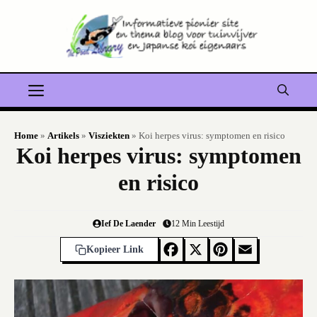
Ga
naar
de
inhoud
Menu
Home
»
Artikels
»
Visziekten
»
Koi herpes virus: symptomen en risico
Koi herpes virus: symptomen
en risico
Ief De Laender
12
Min Leestijd
F
X
Pi
E
Kopieer Link
a
nt
m
c
er
ai