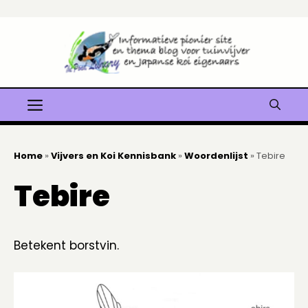
Ga
naar
de
inhoud
Menu
Home
»
Vijvers en Koi Kennisbank
»
Woordenlijst
»
Tebire
Tebire
Betekent borstvin.