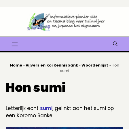
Ga
naar
de
inhoud
Menu
Home
»
Vijvers en Koi Kennisbank
»
Woordenlijst
»
Hon
sumi
Hon sumi
Letterlijk echt
sumi
, gelinkt aan het sumi op
een Koromo Sanke